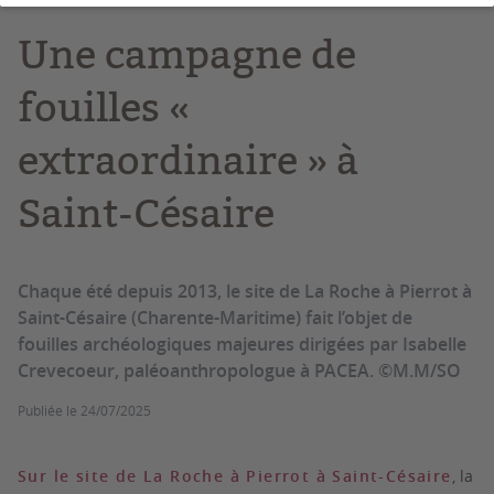
Une campagne de
fouilles «
extraordinaire » à
Saint-Césaire
Chaque été depuis 2013, le site de La Roche à Pierrot à
Saint-Césaire (Charente-Maritime) fait l’objet de
fouilles archéologiques majeures dirigées par Isabelle
Crevecoeur, paléoanthropologue à PACEA. ©M.M/SO
Publiée le
24/07/2025
Sur le site de La Roche à Pierrot à Saint-Césaire
, la