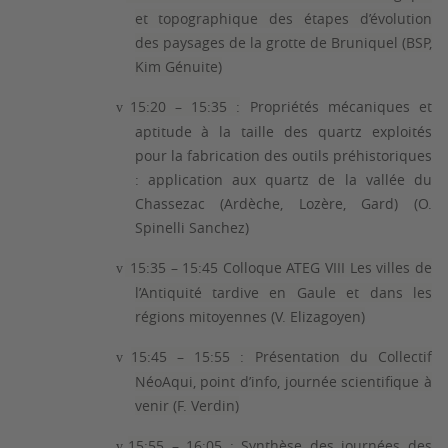
et topographique des étapes d’évolution
des paysages de la grotte de Bruniquel (BSP,
Kim Génuite)
15:20 – 15:35 :
Propriétés mécaniques et
v
aptitude à la taille des quartz exploités
pour la fabrication des outils préhistoriques
: application aux quartz de la vallée du
Chassezac (Ardèche, Lozère, Gard) (O.
Spinelli Sanchez)
15:35 – 15:45
Colloque ATEG VIII Les villes de
v
l’Antiquité tardive en Gaule et dans les
régions mitoyennes (V. Elizagoyen)
15:
45
– 15:5
5
: Présentation du Collectif
v
NéoAqui, point d’info, journée scientifique à
venir (F. Verdin)
15:5
5
– 16:05 : Synthèse des journées des
v