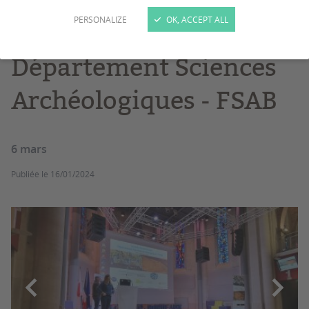
PERSONALIZE
OK, ACCEPT ALL
Journée scientifique
Département Sciences
Archéologiques - FSAB
6 mars
Publiée le
16/01/2024