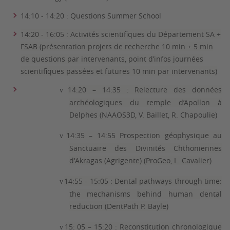
14:10 - 14:20 : Questions Summer School
14:
20
- 16
:
05
:
Activités scientifiques du Département SA +
FSAB (présentation projets de recherche 10 min + 5 min
de questions par intervenants, point d’infos journées
scientifiques passées et futures 10 min par intervenants)
14:20 – 14:35 :
Relecture des données
v
archéologiques du temple d’Apollon à
Delphes (NAAOS3D
,
V. Baillet
, R. Chapoulie
)
14:35 – 14:55 Prospection géophysique au
v
Sanctuaire des Divinités Chthoniennes
d'Akragas (Agrigente) (ProGeo, L. Cavalier)
14:55 - 15:05 : Dental pathways through time:
v
the mechanisms behind human dental
reduction (DentPath P. Bayle)
15: 05 – 15:20 : Reconstitution chronologique
v