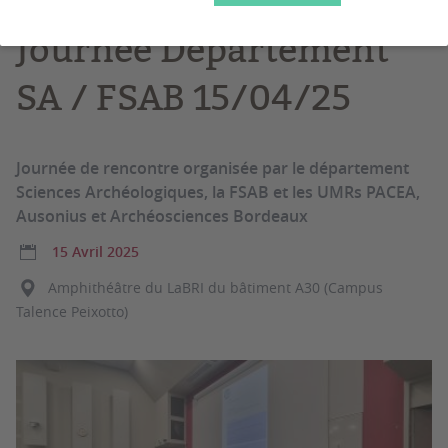
Journée Département
SA / FSAB 15/04/25
Journée de rencontre organisée par le département
Sciences Archéologiques, la FSAB et les UMRs PACEA,
Ausonius et Archéosciences Bordeaux
15 Avril 2025
Amphithéâtre du LaBRI du bâtiment A30 (Campus
Talence Peixotto)