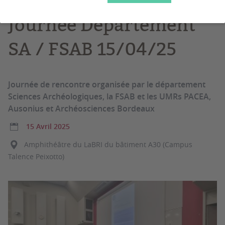
Journée Département
SA / FSAB 15/04/25
Journée de rencontre organisée par le département
Sciences Archéologiques, la FSAB et les UMRs PACEA,
Ausonius et Archéosciences Bordeaux
15 Avril 2025
Amphithéâtre du LaBRI du bâtiment A30 (Campus
Talence Peixotto)