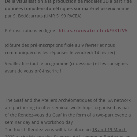
De la visualisation à la production de modèles 3D à partir de
données tomodensitométriques sur matériel osseux
animé
par S. Bédécarrats (UMR 5199 PACEA).
Pré-inscriptions en ligne :
https://ouvaton.link/931fV5
(clôture des pré-inscriptions fixée au 9 février et nous
communiquerons les réponses le vendredi 14 février)
Veuillez lire tout le programme (ci-dessous) et les consignes
avant de vous pré-inscrire !
-------------------------------------------------------
The Gaaf and the Ateliers Archéomatiques of the ISA network
are partnering to offer seminar-workshops, organised as part
of the Rendez-vous du Gaaf in the form of a two-part event: a
seminar day and a workshop day.
The fourth Rendez-vous will take place on
18 and 19 March
2025
at the Maison des Sciences de l'Homme in Bordeaux, on