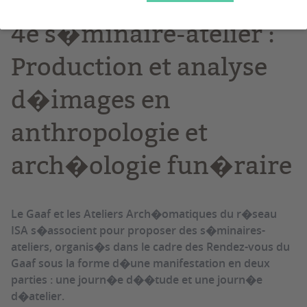
4e s�minaire-atelier :
Production et analyse
d�images en
anthropologie et
arch�ologie fun�raire
Le Gaaf et les Ateliers Arch�omatiques du r�seau
ISA s�associent pour proposer des s�minaires-
ateliers, organis�s dans le cadre des Rendez-vous du
Gaaf sous la forme d�une manifestation en deux
parties : une journ�e d��tude et une journ�e
d�atelier.