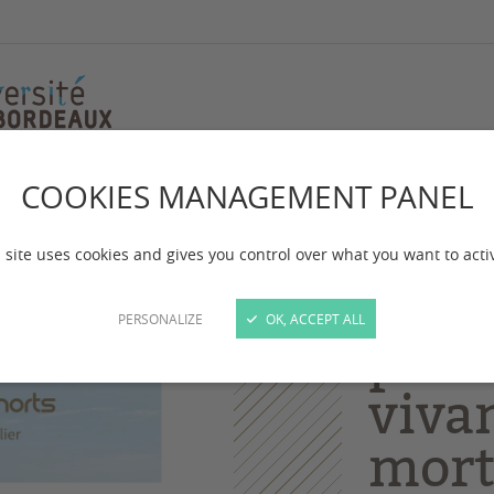
COOKIES MANAGEMENT PANEL
es dieux, les vivants et les morts"-12/11/25
Jour
 site uses cookies and gives you control over what you want to acti
"Des
PERSONALIZE
OK, ACCEPT ALL
pour 
vivan
mort