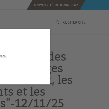
UNIVERSITÉ DE BORDEAUX
RECHERCHE
née d'études
vate.
 coquillages
les dieux, les
ts et les
s"-12/11/25