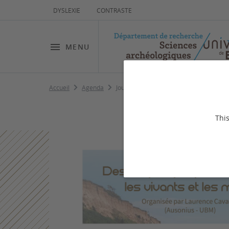
DYSLEXIE
CONTRASTE
MENU
Accueil
Agenda
Journée d'études "Des coquillages pour l
This