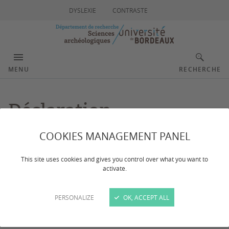
DYSLEXIE
CONTRASTE
MENU
RECHERCHE
Déclaration
d'accessibilité
COOKIES MANAGEMENT PANEL
This site uses cookies and gives you control over what you want to
activate.
Accessibilité non conforme
PERSONALIZE
OK, ACCEPT ALL
Établie le
09/01/2024
.
L'université de Bordeaux s’engage à rendre son service