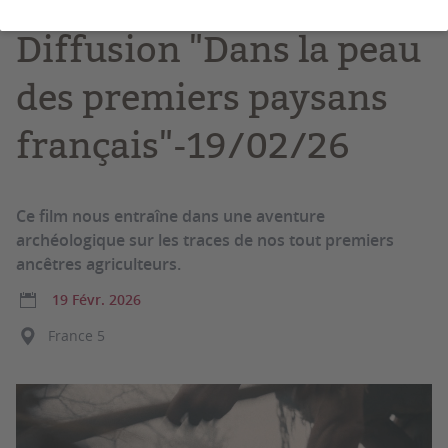
Diffusion "Dans la peau
des premiers paysans
français"-19/02/26
Ce film nous entraîne dans une aventure
archéologique sur les traces de nos tout premiers
ancêtres agriculteurs.
19 Févr. 2026
France 5