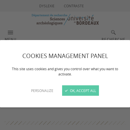
DYSLEXIE
CONTRASTE
MENU
RECHERCHE
COOKIES MANAGEMENT PANEL
Newsletter
This site uses cookies and gives you control over what you want to
activate.
To suggest a topic or news for the next issue, or for any
question, please contact the GPR newsletter team:
PERSONALIZE
OK, ACCEPT ALL
news.humanpast@u-bordeaux.fr