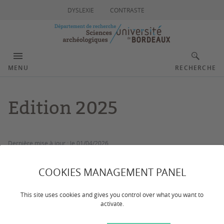
DYSLEXIE
CONTRASTE
MENU
RECHERCHE
Edition 2025
Dernière mise à jour :
le 01/04/2026
EDITION 2025 - LA PREMIÈRE
COOKIES MANAGEMENT PANEL
This site uses cookies and gives you control over what you want to
Pour sa première édition, le "Huis clos Bordes" visait à
activate.
renforcer les compétences des participants et participantes