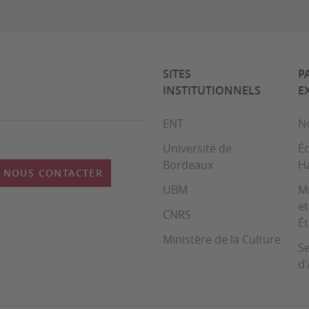
SITES
P
INSTITUTIONNELS
E
ENT
No
Université de
Éc
Bordeaux
H
NOUS CONTACTER
UBM
Mi
et
CNRS
É
Ministère de la Culture
Se
d'