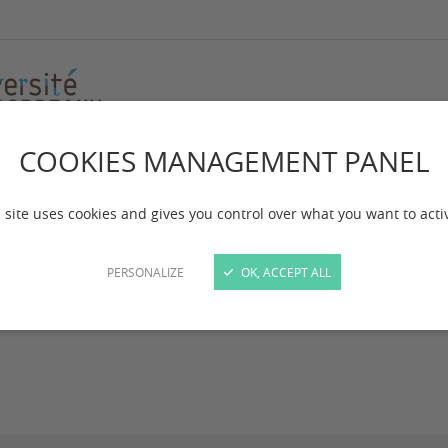
COOKIES MANAGEMENT PANEL
ummer school
Ecole d'été/Summer School 2025
Application
 site uses cookies and gives you control over what you want to acti
PERSONALIZE
OK, ACCEPT ALL
 be informed of the outcome of your application by April 25t