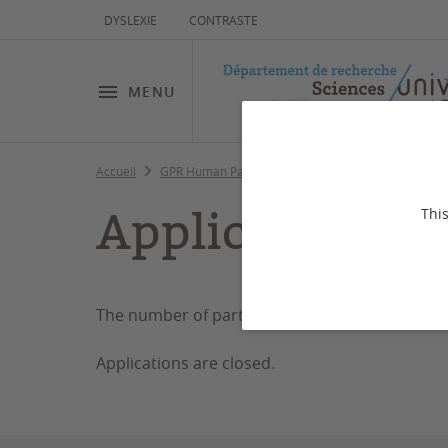
DYSLEXIE
CONTRASTE
MENU
Accueil
GPR Human Past
Productions
Ecole d'été/S
Application
This
The number of participants is limited. You will
Applications are closed.