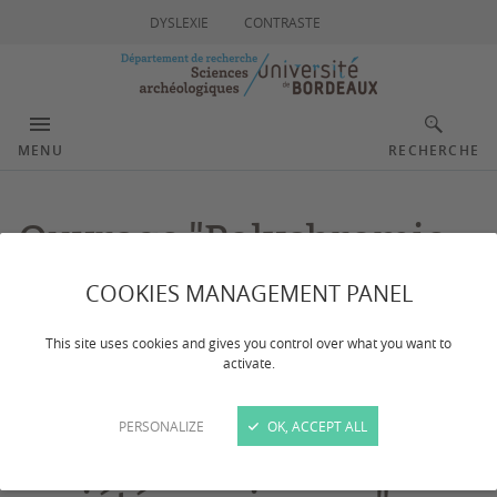
DYSLEXIE
CONTRASTE
MENU
RECHERCHE
Ouvrage "Polychromie.
Regards croisés sur
COOKIES MANAGEMENT PANEL
l'usage, l'emploi et la
This site uses cookies and gives you control over what you want to
activate.
matérialité de la
PERSONALIZE
OK, ACCEPT ALL
polychromie dans les